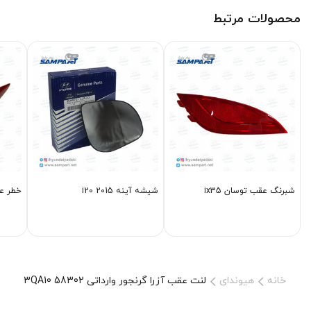
محصولات مرتبط
شبرنگ عقب توسان ix35
شیشه آینه i20 2015
خطر عقب 11
خانه
هیوندای
لنت عقب آزرا گرنجور وارداتی 58302 3QA10