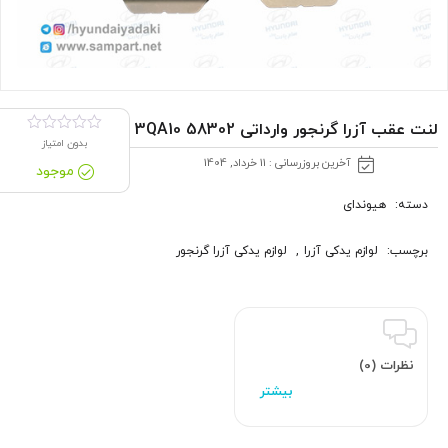
لنت عقب آزرا گرنجور وارداتی 58302 3QA10
بدون امتیاز
آخرین بروزرسانی : 11 خرداد, 1404
موجود
دسته:
هیوندای
برچسب:
لوازم یدکی آزرا
,
لوازم یدکی آزرا گرنجور
نظرات (0)