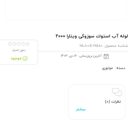
لوله آب استوك سوزوکی ویتارا 2000
شناسه محصول:
17580-65J00-E
بدون امتیاز
آخرین بروزرسانی : 12 دی, 1403
موجود
دسته:
موتوری
نظرات (0)