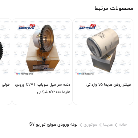
محصولات مرتبط
فیلتر روغن هایما S5 وارداتی
دنده سر میل سوپاپ CVVT ورودی
فولی سر
هایما s72000 شرکتی
خانه
هایما
موتوری
لوله ورودی هوای توربو S7