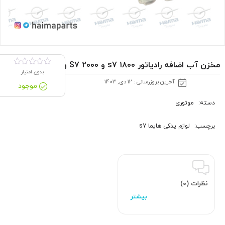
مخزن آب اضافه رادیاتور s7 1800 و S7 2000 وارداتی
بدون امتیاز
آخرین بروزرسانی : 12 دی, 1403
موجود
دسته:
موتوری
برچسب:
لوازم یدکی هایما s7
نظرات (0)