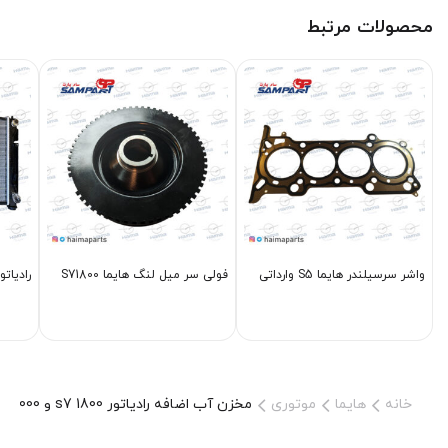
محصولات مرتبط
واشر سرسیلندر هایما S5 وارداتی
فولی سر میل لنگ هایما S71800
رادیاتو
خانه
هایما
موتوری
مخزن آب اضافه رادیاتور s7 1800 و S7 2000 وارداتی