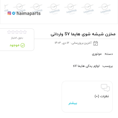
مخزن شیشه شوی هایما S7 وارداتی
بدون امتیاز
آخرین بروزرسانی : 12 دی, 1403
موجود
دسته:
موتوری
برچسب:
لوازم یدکی هایما s7
نظرات (0)