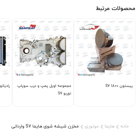
محصولات مرتبط
پیستون S7 1800
مجموعه اویل پمپ و درب سوپاپ
رادیاتو
توربو S7
خانه
هایما
موتوری
مخزن شیشه شوی هایما S7 وارداتی