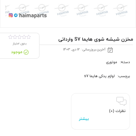
مخزن شیشه شوی هایما S7 وارداتی
بدون امتیاز
آخرین بروزرسانی : 12 دی, 1403
موجود
دسته:
موتوری
برچسب:
لوازم یدکی هایما s7
نظرات (0)