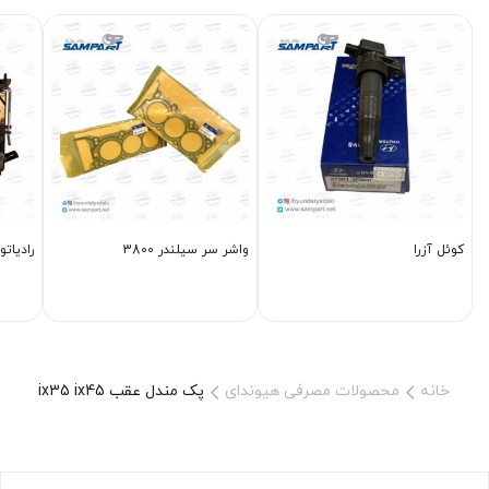
کوئل آزرا
واشر سر سيلندر 3800
رادیاتور 
خانه
محصولات مصرفی هیوندای
پک مندل عقب ix35 ix45