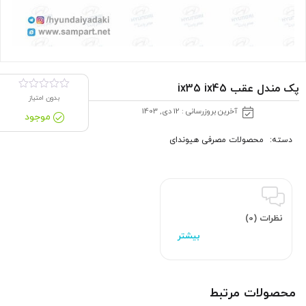
پک مندل عقب ix35 ix45
بدون امتیاز
آخرین بروزرسانی : 12 دی, 1403
موجود
دسته:
محصولات مصرفی هیوندای
نظرات (0)
محصولات مرتبط