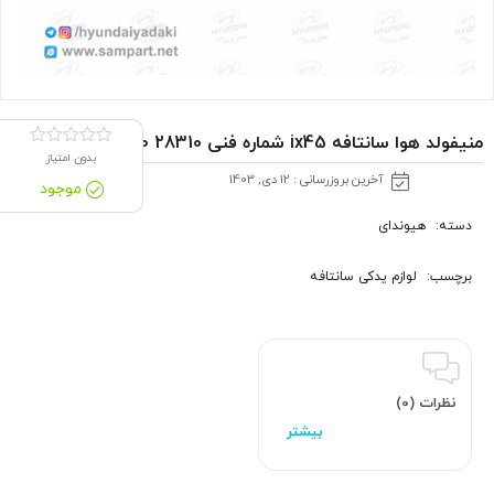
منیفولد هوا سانتافه ix45 شماره فنی 28310 2GGA0
بدون امتیاز
آخرین بروزرسانی : 12 دی, 1403
موجود
دسته:
هیوندای
برچسب:
لوازم یدکی سانتافه
نظرات (0)