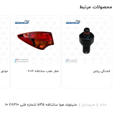
محصولات مرتبط
فشنگی روغن
خطر عقب سانتافه 2016
موتور ف
خانه
هیوندای
منیفولد هوا سانتافه ix45 شماره فنی 28310 2GGA0