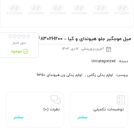
ميل موجگير جلو هیوندای و کیا – 548302H200
بدون امتیاز
آخرین بروزرسانی : 12 دی, 1403
موجود
دسته:
Uncategorized
برچسب:
لوازم یدکی پگاس
,
لوازم یدکی ون هیوندای h350
توضیحات تکمیلی
نظرات (0)