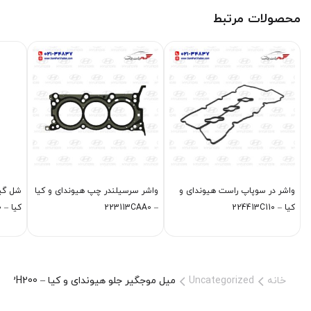
محصولات مرتبط
واشر در سوپاپ راست هیوندای و
واشر سرسيلندر چپ هیوندای و کیا
شل گير
کیا – 224413C110
– 223113CAA0
کیا – 868113L000
خانه
Uncategorized
ميل موجگير جلو هیوندای و کیا – 548302H200