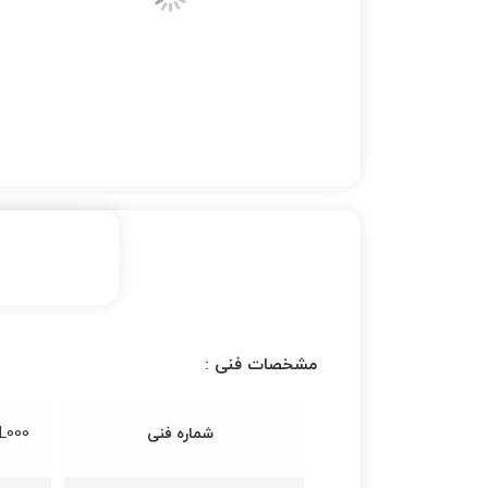
مشخصات فنی :
شماره فنی
L000