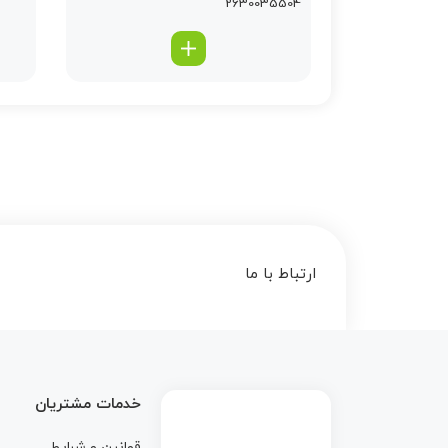
2630035504
ارتباط با ما
خدمات مشتریان
قوانین و شرایط