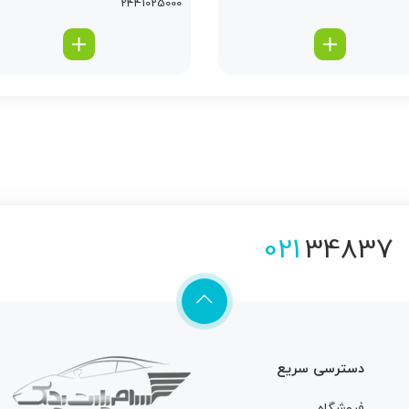
2441025000
021
34837
دسترسی سریع
فروشگاه