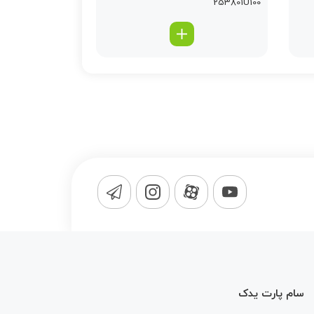
253801U100
سام پارت یدک