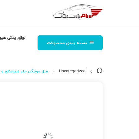
لوازم یدکی هیو
دسـته بـندی محـصولات
Uncategorized
ميل موجگير جلو هیوندای و کیا – 000