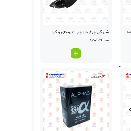
شل گير چرخ جلو چپ هیوندای و کیا –
868102B000