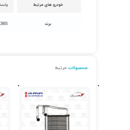
خودرو های مرتبط
ولسترVeloster, توسانTucson 2400cc ix35 (2011-2015), اسپورتیجSportage SL (2010-2016), ال
برند
OBIS
محصولات
مرتبط