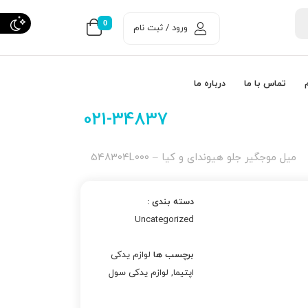
0
ورود / ثبت نام
تماس با ما
درباره ما
021-34837
ميل موجگير جلو هیوندای و کیا – 548304L000
دسته بندی :
Uncategorized
برچسب ها
لوازم یدکی
اپتیما
,
لوازم یدکی سول