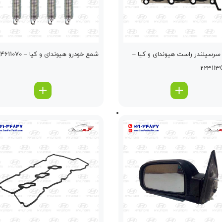
سرسيلندر راست هیوندای و کیا –
شمع خودرو هیوندای و کیا – 1884611070
2