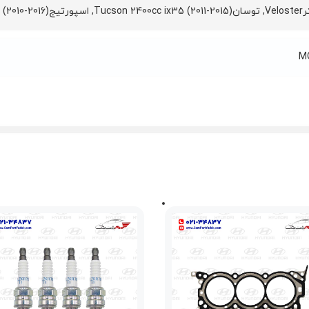
نتراElantra (2011-2015), I40
M