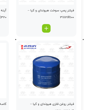
فيلتر پمپ سوخت هیوندای و کیا –
آينه 
76102E320
311121R100
فیلتر روغن فلزی هیوندای و کیا –
کاسه نم