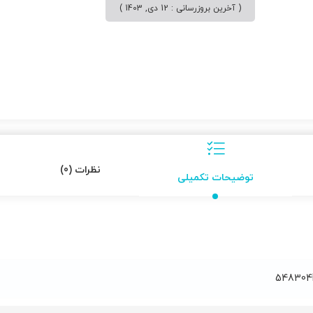
( آخرین بروزرسانی : 12 دی, 1403 )
نظرات (0)
توضیحات تکمیلی
548304