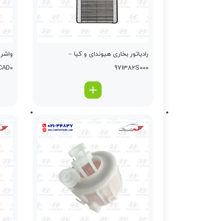
رادیاتور بخاری هیوندای و کیا –
واشر 
23113CAD0
971382S000