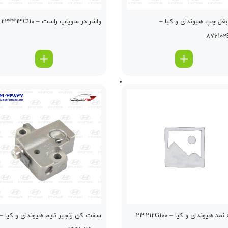
بغل چپ هیوندای و کیا –
واشر در سوپاپ راست – 224413C110
8
د هیوندای و کیا – 214212G100
سفت كن زنجير تايم هیوندای و کیا –