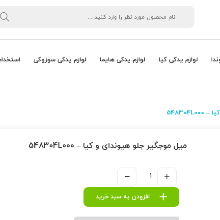
ندا
لوازم یدکی کیا
لوازم یدکی هایما
لوازم یدکی سوزوکی
استخدام
548304L
ميل موجگير جلو هیوندای و کیا – 548304L000
افزودن به سبد خرید