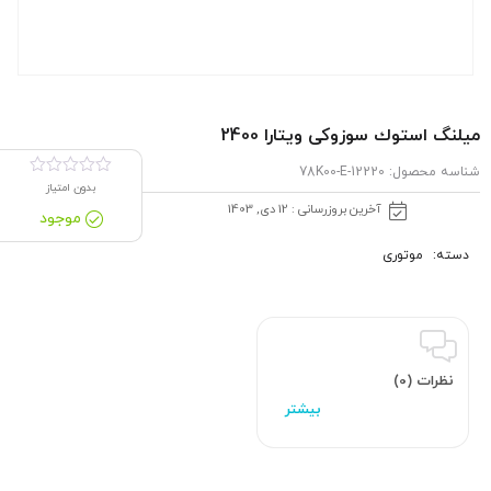
میلنگ استوك سوزوکی ویتارا 2400
شناسه محصول:
12220-78K00-E
بدون امتیاز
آخرین بروزرسانی : 12 دی, 1403
موجود
دسته:
موتوری
نظرات (0)