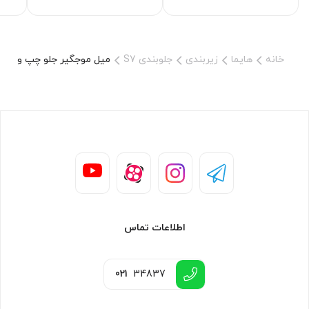
خانه
هایما
زیربندی
جلوبندی S7
میل موجگیر جلو چپ و راست ه
اطلاعات تماس
021
34837