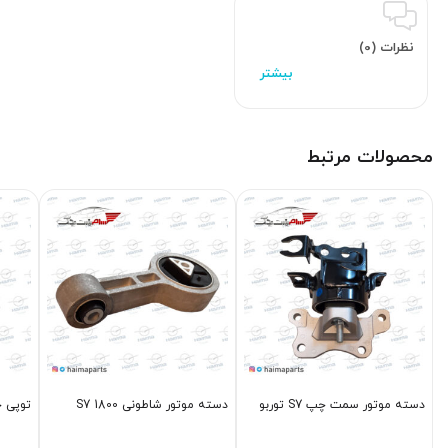
نظرات (0)
محصولات مرتبط
دسته موتور سمت چپ S7 توربو
دسته موتور شاطونی S7 1800
توپی چرخ عق