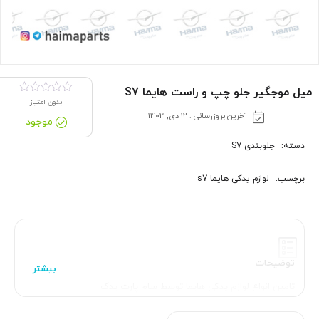
میل موجگیر جلو چپ و راست هایما S7
بدون امتیاز
آخرین بروزرسانی : 12 دی, 1403
موجود
دسته:
جلوبندی S7
برچسب:
لوازم یدکی هایما s7
توضیحات
تامین انواع لوازم یدکی هایما توسط سام پارت یدک