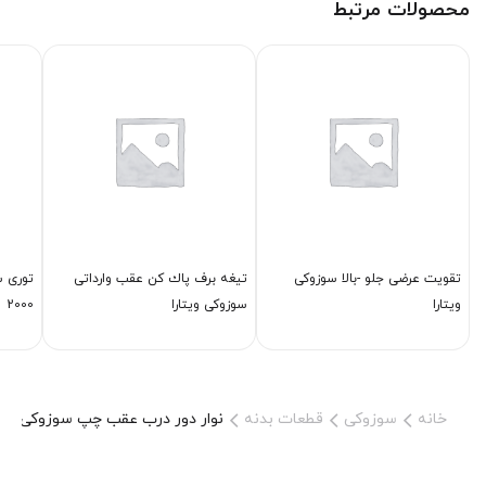
محصولات مرتبط
تقویت عرضی جلو -بالا سوزوکی
تیغه برف پاك كن عقب وارداتی
توری س
ویتارا
سوزوکی ویتارا
2000
خانه
سوزوکی
قطعات بدنه
نوار دور درب عقب چپ سوزوکی ویتا