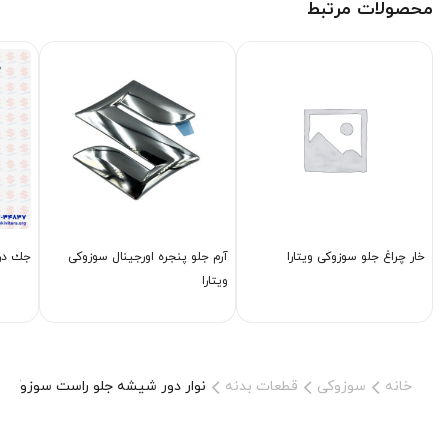
محصولات مرتبط
خار چراغ جلو سوزوکی ویتارا
آرم جلو پنجره اورجینال سوزوکی
جك درب
ویتارا
خانه
سوزوکی
قطعات بدنه
نوار دور شیشه جلو راست سوزوکی وی