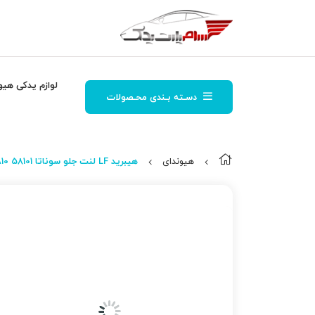
لوازم یدکی هیو
دسـته بـندی محـصولات
هیوندای
هیبرید LF لنت جلو سوناتا 58101 E6A10