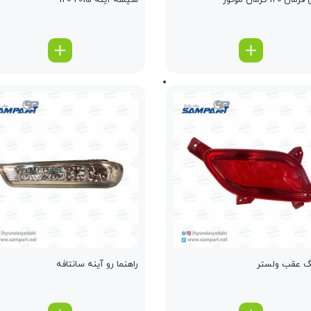
 i20 کرمان موتور
شیشه آینه i20 2015
گ عقب ولستر
راهنما رو آینه سانتافه