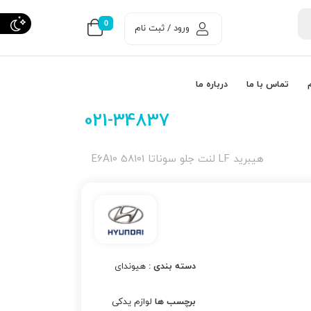
0
ورود / ثبت نام
تماس با ما
درباره ما
021-34837
هیبرید LF لنت جلو سوناتا 58101 E6A10
دسته بندی :
هیوندای
برچسب ها
لوازم یدکی