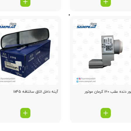
ده عقب i20 کرمان موتور
آینه داخل اتاق سانتافه ix45