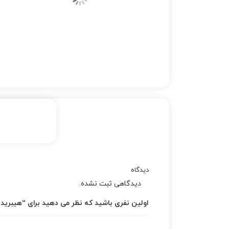
دیدگاه
دیدگاهی ثبت نشده.
اولین نفری باشید که نظر می دهید برای “هیبرید LF لنت جلو سوناتا 58101 E6A10”