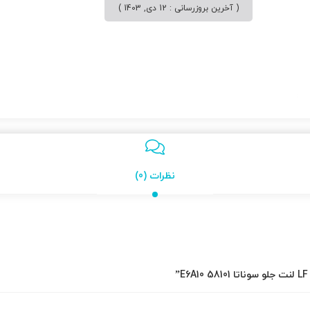
( آخرین بروزرسانی : 12 دی, 1403 )
نظرات (0)