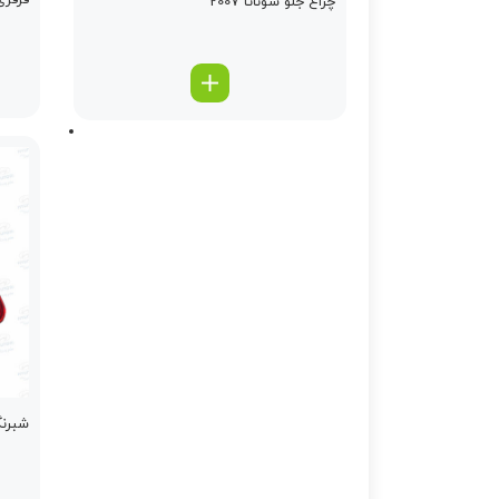
قرقری فرمان
چراغ جلو سوناتا 2007
شبرن