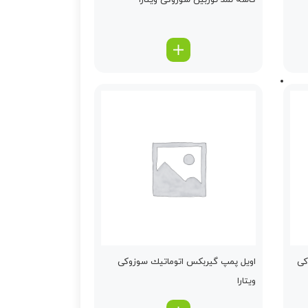
كاسه نمد توربین سوزوکی ویتارا
کی
اویل پمپ گیربكس اتوماتیك سوزوکی
ویتارا