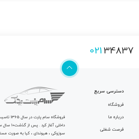
021
34837
دسترسی سریع
فروشگاه
درباره ما
فروشگاه
سام پارت
در سال 
داخلی آغاز
فرصت شغلی
سوزوکی ، هیوندای ، کیا به صورت مستق