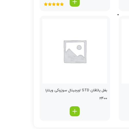
امتیاز
5.00
از
5
بغل یاتاقان STD اورجینال سوزوکی ویتارا
2400