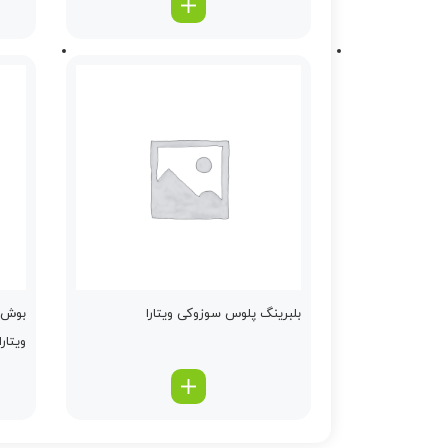
بلبرینگ پلوس سوزوکی ویتارا
بوش د
ویتارا