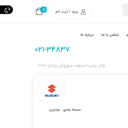
0
ورود / ثبت نام
تماس با ما
درباره ما
021-34837
واتر پمپ استوك سوزوکی ویتارا 2000
دسته بندی :
موتوری