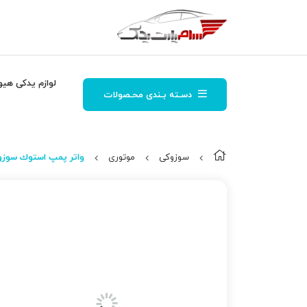
لوازم یدکی هیو
دسـته بـندی محـصولات
سوزوکی
موتوری
واتر پمپ استوك سوزوکی و