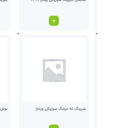
استكان تایپیت سوزوکی ویتارا 2400
بلبری
بلبرینگ ته میلنگ سوزوکی ویتارا
بوش ض