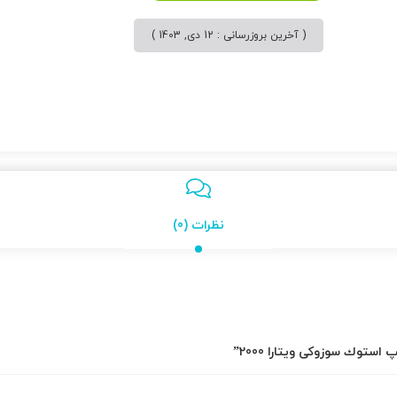
( آخرین بروزرسانی : 12 دی, 1403 )
نظرات (0)
ستوك سوزوکی ویتارا 2000”