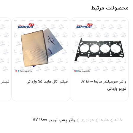
محصولات مرتبط
واشر سرسیلندر هایما S7 1800
فیلتر اتاق هایما S5 وارداتی
فیلتر روغن
توربو وارداتی
خانه
هایما
موتوری
واتر پمپ توربو 1800 S7