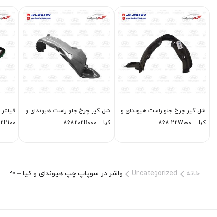
شل گير چرخ جلو راست هیوندای و
شل گير چرخ جلو راست هیوندای و
فيلتر 
کیا – 868122W000
کیا – 868202B000
281132P100
خانه
Uncategorized
واشر در سوپاپ چپ هیوندای و کیا – 224533C120