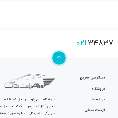
021
34837
دسترسی سریع
فروشگاه
درباره ما
فروشگاه
سام پارت
در سال 
داخلی آغاز
فرصت شغلی
سوزوکی ، هیوندای ، کیا به صورت مستق