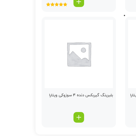
امتیاز
5.00
از
5
ارا
بلبرینگ گیربكس دنده 4 سوزوکی ویتارا