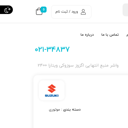
0
ورود / ثبت نام
تماس با ما
درباره ما
021-34837
واشر منبع انتهایی اگزوز سوزوکی ویتارا 2400
دسته بندی :
موتوری