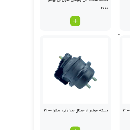
تسمه سفت كن وارداتی سوزوکی ویتارا
2000
دسته موتور اورجینال سوزوکی ویتارا 2400