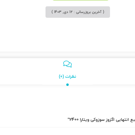
( آخرین بروزرسانی : 12 دی, 1403 )
نظرات (0)
تهایی اگزوز سوزوکی ویتارا 2400”