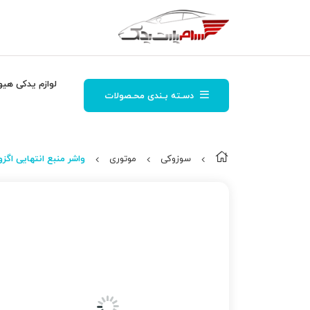
لوازم یدکی هیو
دسـته بـندی محـصولات
سوزوکی
موتوری
واشر منبع انتهایی اگزوز 