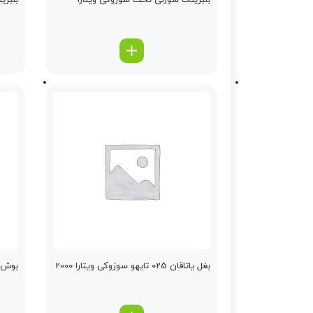
بلبرینگ سوزنی تخت سوزوکی ویتارا
بلبری
بغل یاتاقان 025 تایهو سوزوکی ویتارا 2000
بوش هر