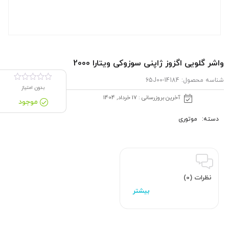
واشر گلویی اگزوز ژاپنی سوزوکی ویتارا 2000
شناسه محصول:
14184-65J00
بدون امتیاز
آخرین بروزرسانی : 17 خرداد, 1404
موجود
دسته:
موتوری
نظرات (0)