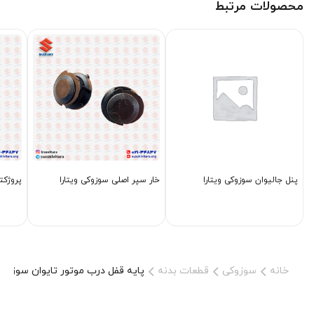
محصولات مرتبط
پنل جالیوان سوزوکی ویتارا
خار سپر اصلی سوزوکی ویتارا
پروژكتو
خانه
سوزوکی
قطعات بدنه
پایه قفل درب موتور تایوان سوزوکی ویت