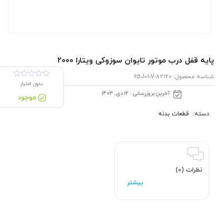
پایه قفل درب موتور تایوان سوزوکی ویتارا 2000
شناسه محصول:
82120-65J01-V
بدون امتیاز
آخرین بروزرسانی : 12 دی, 1403
موجود
دسته:
قطعات بدنه
نظرات (0)