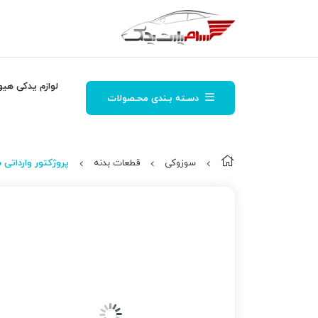
لوازم یدکی هیو
دسـته بـندی محـصولات
سوزوکی
قطعات بدنه
پروژكتور وارداتی 