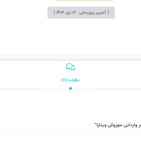
( آخرین بروزرسانی : 12 دی, 1403 )
نظرات (0)
 وارداتی سوزوکی ویتارا”