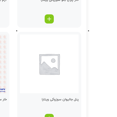
خار چراغ جلو سوزوکی ویتارا
آرم ج
پنل جالیوان سوزوکی ویتارا
خار س