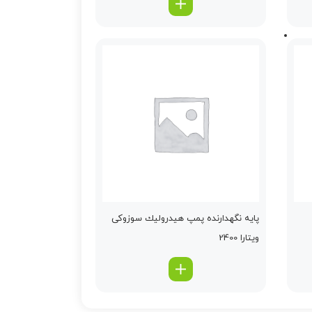
پایه نگهدارنده پمپ هیدرولیك سوزوکی
ویتارا 2400