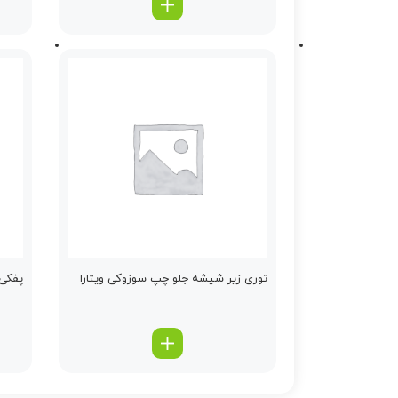
توری زیر شیشه جلو چپ سوزوکی ویتارا
پفكی 