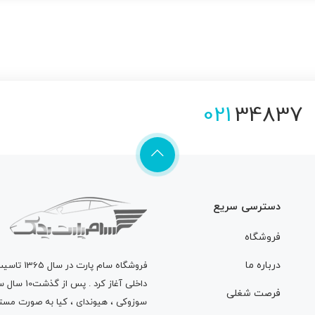
021
34837
دسترسی سریع
فروشگاه
درباره ما
فروشگاه
سام پارت
در سال 
داخلی آغاز
فرصت شغلی
سوزوکی ، هیوندای ، کیا به صورت مستق