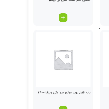
استیل خطر عقب سوزوکی ویتارا
پایه قفل درب موتور سوزوکی ویتارا 2400