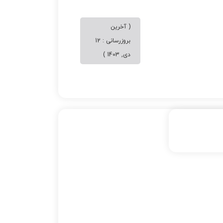
( آخرین
بروزرسانی : 12
دی, 1403 )