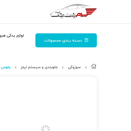
لوازم یدکی هیو
دسـته بـندی محـصولات
سوزوکی
جلوبندی و سیستم ترمز
پلوس عقب 2000 راست ا