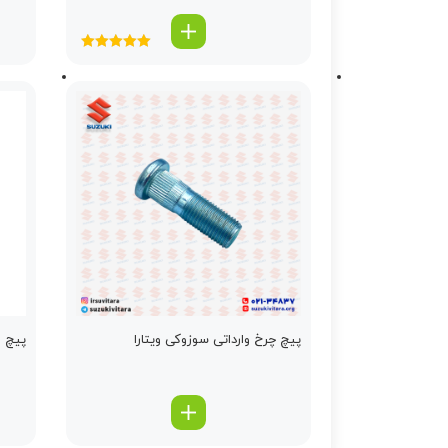
امتیاز
5.00
از
5
پیچ چرخ وارداتی سوزوکی ویتارا
پیچ ط