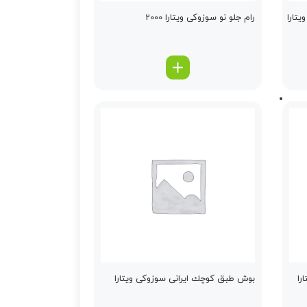
تارا
رام جلو نو سوزوکی ویتارا 2000
را
بوش طبق كوچك ایرانی سوزوکی ویتارا