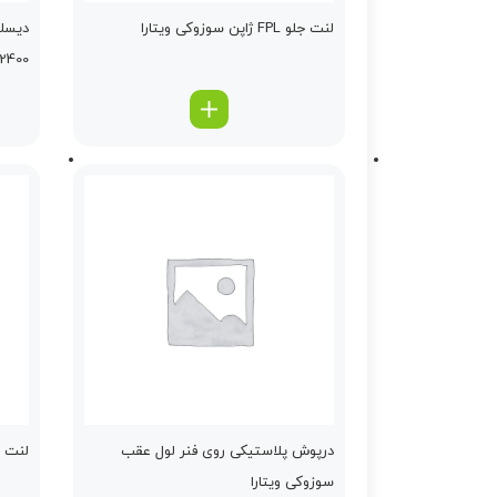
لنت جلو FPL ژاپن سوزوکی ویتارا
دیسك 
2400
درپوش پلاستیكی روی فنر لول عقب
لنت ع
سوزوکی ویتارا