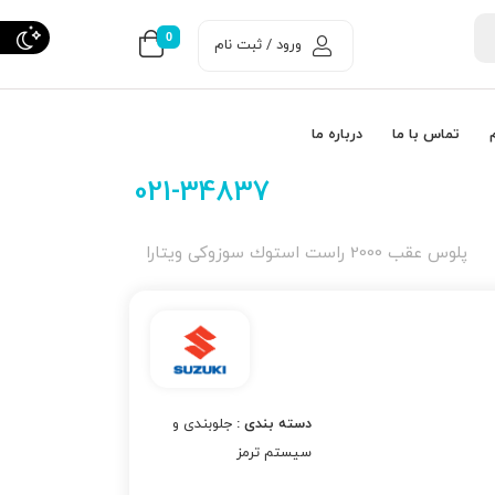
0
ورود / ثبت نام
تماس با ما
درباره ما
021-34837
پلوس عقب 2000 راست استوك سوزوکی ویتارا
دسته بندی :
جلوبندی و
سیستم ترمز