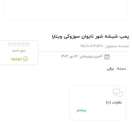
پمپ شیشه شور تایوان سوزوکی ویتارا
شناسه محصول:
38410-65J10-V
بدون امتیاز
آخرین بروزرسانی : 12 دی, 1403
موجود
دسته:
برقی
نظرات (0)