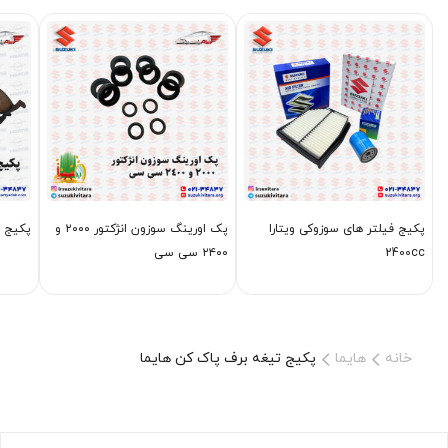
پکیج فیلتر های سوزوکی ویتارا
پک اورینگ سوزون انژکتور ۲۰۰۰ و
پکیج ل
2400cc
۲۴۰۰ سی سی
خانه
هایما
پکیج تیغه برف پاک کن هایما