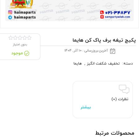
پکیج تیغه برف پاک کن هایما
بدون امتیاز
آخرین بروزرسانی : 10 آذر, 1404
موجود
دسته:
تخفیف شکفت انگیز
,
هایما
نظرات (0)
محصولات مرتبط