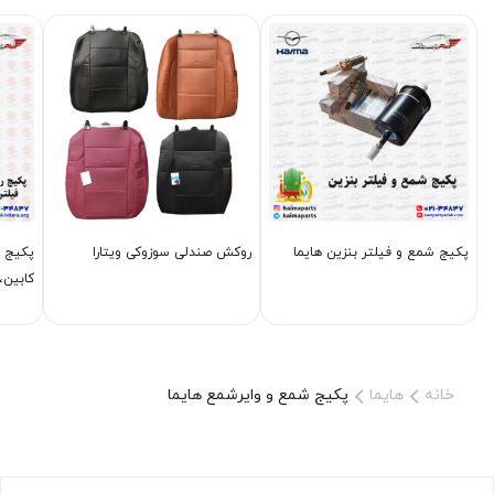
پکیج شمع و فیلتر بنزین هایما
روکش صندلی سوزوکی ویتارا
پکیج ر
کابین،
خانه
هایما
پکیج شمع و وایرشمع هایما