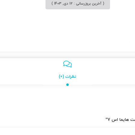
( آخرین بروزرسانی : 12 دی, 1403 )
نظرات (0)
 هایما اس 7”