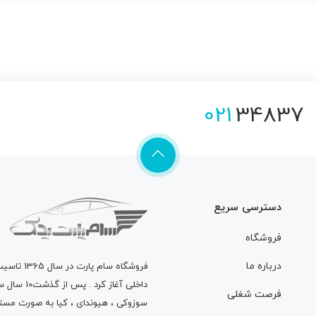
021
34837
دسترسی سریع
فروشگاه
درباره ما
فروشگاه
سام پارت
در سال 
داخلی آغاز
فرصت شغلی
سوزوکی ، هیوندای ، کیا به صورت مستق