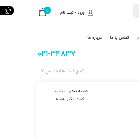
0
ورود / ثبت نام
تماس با ما
درباره ما
021-34837
پکیج لنت هایما اس 7
دسته بندی :
تخفیف
شکفت انگیز
,
هایما