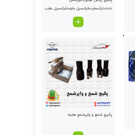
پکیج روغن موتور،گیربکس
دنده،ترانسفر،دفرانسیل جلو،دفرانسیل عقب
پکیج شمع و وایرشمع هایما