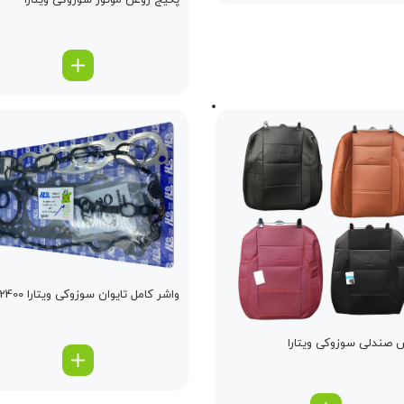
پکیج روغن موتور سوزوکی ویتارا
واشر كامل تایوان سوزوکی ویتارا 2400
صندلی سوزوکی ویتارا