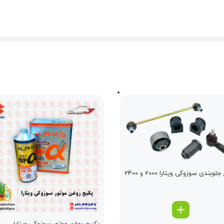
پکیج جلوبندی سوزوکی ویتارا 2000 و 2400