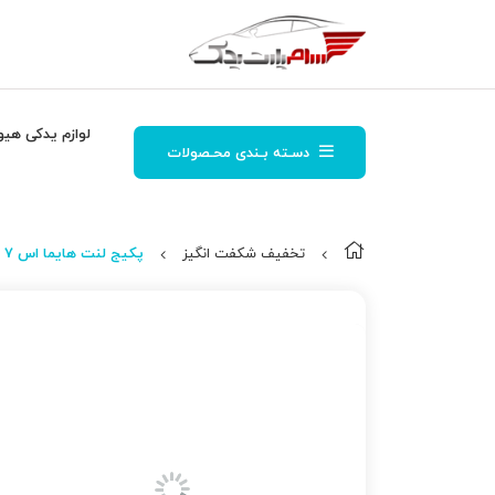
لوازم یدکی هیو
دسـته بـندی محـصولات
تخفیف شکفت انگیز
پکیج لنت هایما اس 7