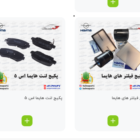
فیلتر های هایما
پکیج لنت هایما اس 5