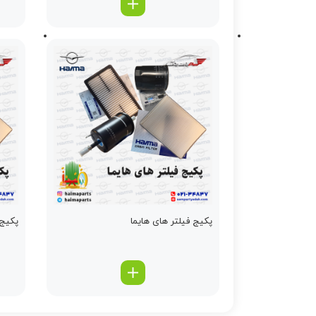
پکیج فیلتر های هایما
پکیج 