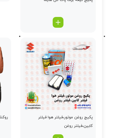
پکیج تیغه برف پاک کن هایما
پکیج روغن موتور،فیلتر هوا فیلتر
روکش 
کابین،فیلتر روغن