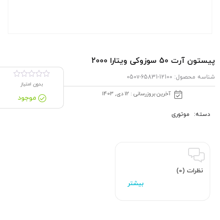
پیستون آرت 50 سوزوکی ویتارا 2000
شناسه محصول:
12100-65831-050v
بدون امتیاز
آخرین بروزرسانی : 12 دی, 1403
موجود
دسته:
موتوری
نظرات (0)