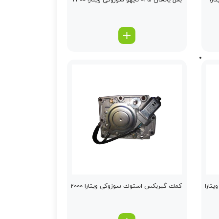
ارا
بغل یاتاقان 025 تایهو سوزوکی ویتارا 2400
تارا
كمك گیربكس استوك سوزوکی ویتارا 2000