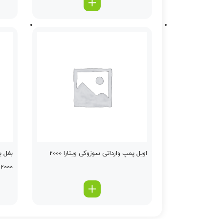
اویل پمپ وارداتی سوزوکی ویتارا 2000
بغل ی
2000