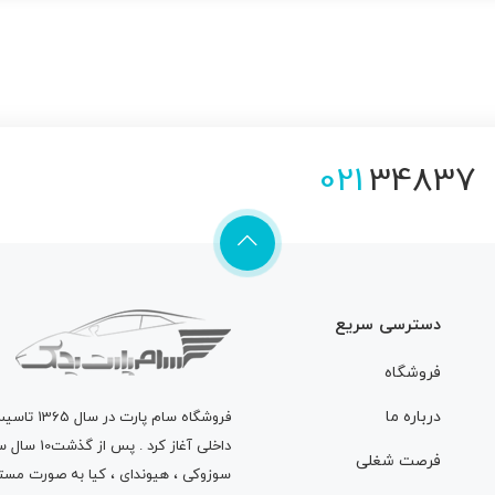
021
34837
دسترسی سریع
فروشگاه
درباره ما
فروشگاه
سام پارت
در سال 
داخلی آغاز
فرصت شغلی
سوزوکی ، هیوندای ، کیا به صورت مستق