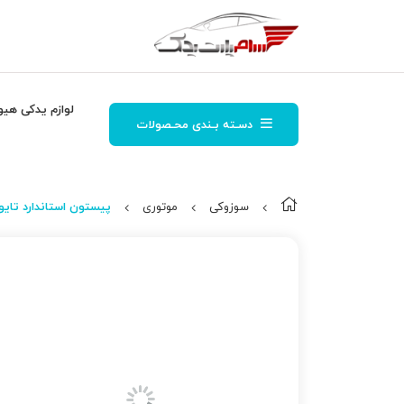
لوازم یدکی هیو
دسـته بـندی محـصولات
سوزوکی
موتوری
پیستون استاندارد تایوان