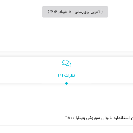
( آخرین بروزرسانی : 10 خرداد, 1404 )
نظرات (0)
ندارد تایوان سوزوکی ویتارا 1800”