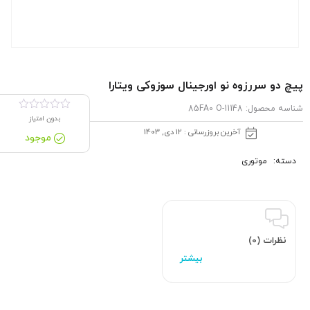
پیچ دو سررزوه نو اورجینال سوزوکی ویتارا
شناسه محصول:
11148-85FA0 O
بدون امتیاز
آخرین بروزرسانی : 12 دی, 1403
موجود
دسته:
موتوری
نظرات (0)