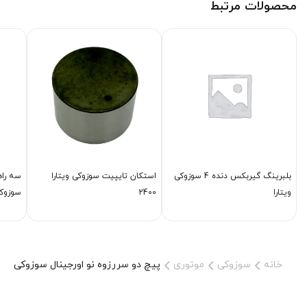
محصولات مرتبط
بلبرینگ گیربكس دنده 4 سوزوکی
استكان تایپیت سوزوکی ویتارا
سه راه
ویتارا
2400
سوزوکی
خانه
سوزوکی
موتوری
پیچ دو سررزوه نو اورجینال سوزوکی ویتا