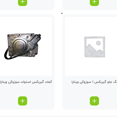
جلو گیربكس 1 سوزوکی ویتارا
كمك گیربكس استوك سوزوکی ویتارا 2000