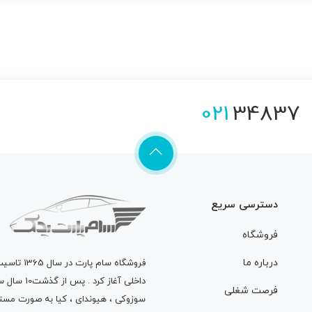
021
34837
دسترسی سریع
فروشگاه
درباره ما
فروشگاه
سام پارت
در سال 
داخلی آغاز
فرصت شغلی
سوزوکی ، هیوندای ، کیا به صورت مستق