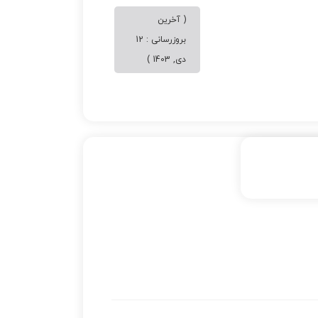
( آخرین
بروزرسانی : 12
دی, 1403 )