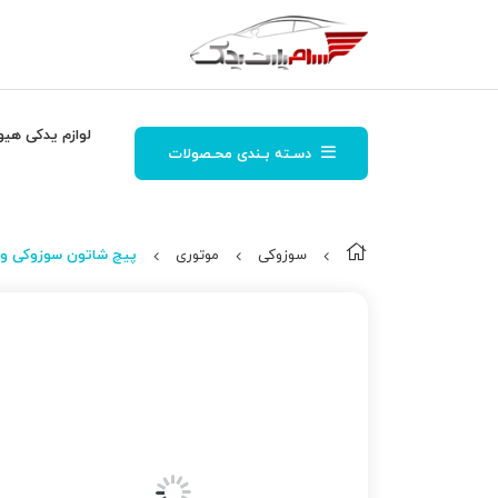
لوازم یدکی هیو
دسـته بـندی محـصولات
سوزوکی
موتوری
پیچ شاتون سوزوکی ویت