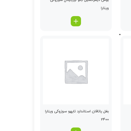
بوش دیفرانسیل جلو اورجینال سوزوکی
ویتارا
بغل یاتاقان استاندارد تایهو سوزوکی ویتارا
2400