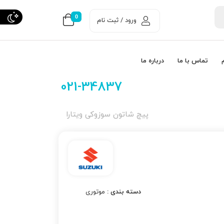
0
ورود / ثبت نام
تماس با ما
درباره ما
021-34837
پیچ شاتون سوزوکی ویتارا
دسته بندی :
موتوری