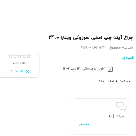
چراغ آینه چپ اصلی سوزوکی ویتارا 2400
شناسه محصول:
36430-78K00 O
ناموجود
بدون امتیاز
آخرین بروزرسانی : 12 دی, 1403
ناموجود
دسته:
قطعات بدنه
نظرات (0)