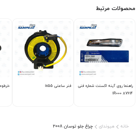
محصولات مرتبط
راهنما روی آینه اکسنت شماره فنی
فنر ساعتی ix55
خرطومی
87614 1R000
خانه
هیوندای
چراغ جلو توسان 2008