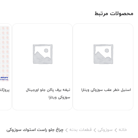
محصولات مرتبط
استیل خطر عقب سوزوکی ویتارا
تیغه برف پاكن جلو اورجینال
پروژكتو
سوزوکی ویتارا
خانه
سوزوکی
قطعات بدنه
چراغ جلو راست استوك سوزوکی ویتا