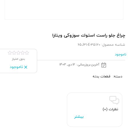
چراغ جلو راست استوك سوزوکی ویتارا
شناسه محصول:
35120-65J31-E
ناموجود
بدون امتیاز
آخرین بروزرسانی : 12 دی, 1403
ناموجود
دسته:
قطعات بدنه
نظرات (0)