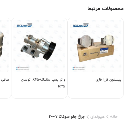
محصولات مرتبط
پیستون آزرا خاری
واتر پمپ سانتافهIX45 توسان
صافی بن
Ix35
خانه
هیوندای
چراغ جلو سوناتا 2007