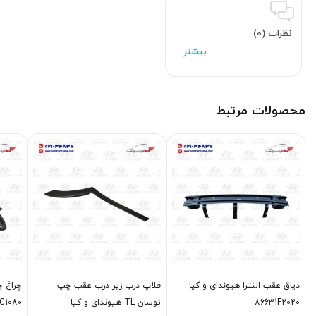
نظرات (0)
محصولات مرتبط
دیاق عقب النترا هیوندای و کیا –
فلاپ درب زیر درب عقب چپ
چراغ ج
86631F2020
توسان TL هیوندای و کیا –
92102C1080