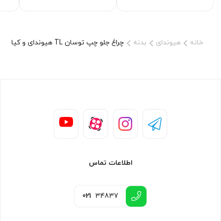
87731D7000
خانه
هیوندای
بدنه
چراغ جلو چپ توسان TL هیوندای و کیا – 92101D7000
اطلاعات تماس
021
34837