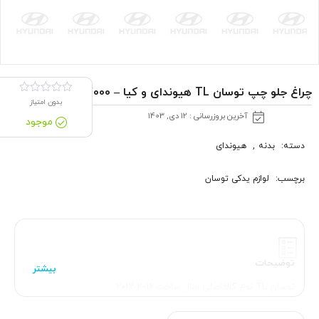
چراغ جلو چپ توسان TL هیوندای و کیا – 92101D7000
بدون امتیاز
آخرین بروزرسانی : 12 دی, 1403
موجود
دسته:
بدنه
,
هیوندای
برچسب:
لوازم یدکی توسان
توضیحات
توسان TL نوع کالا:اصلی سال ساخت:2016-2017