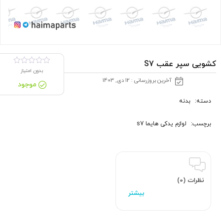
کشویی سپر عقب S7
بدون امتیاز
آخرین بروزرسانی : 12 دی, 1403
موجود
دسته:
بدنه
برچسب:
لوازم یدکی هایما s7
نظرات (0)