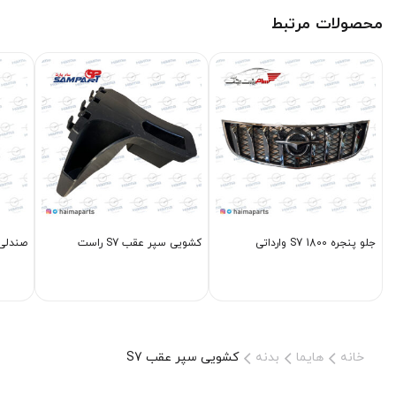
محصولات مرتبط
جلو پنجره S7 1800 وارداتی
کشویی سپر عقب S7 راست
صندلی جلو
خانه
هایما
بدنه
کشویی سپر عقب S7