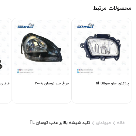
محصولات مرتبط
پرژکتور جلو سوناتا nf
چراغ جلو توسان 2008
قرقری فرمان 0
خانه
هیوندای
کلید شیشه بالابر عقب توسان TL