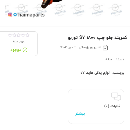
کمربند جلو چپ S7 1800 توربو
بدون امتیاز
آخرین بروزرسانی : 12 دی, 1403
موجود
دسته:
بدنه
برچسب:
لوازم یدکی هایما s7
نظرات (0)