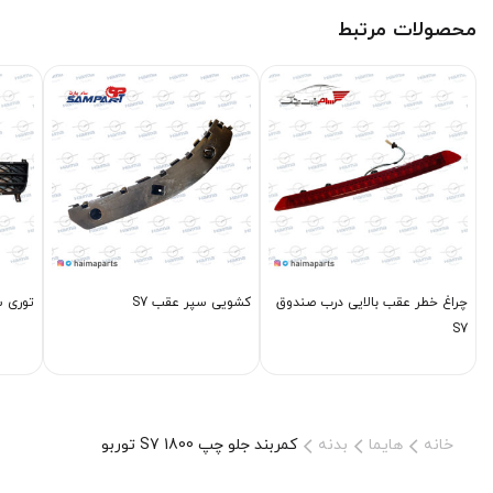
محصولات مرتبط
چراغ خطر عقب بالایی درب صندوق
کشویی سپر عقب S7
توری سپر جلو
S7
خانه
هایما
بدنه
کمربند جلو چپ S7 1800 توربو