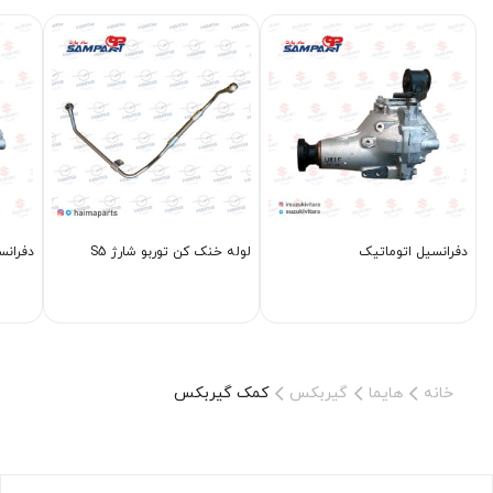
دفرانسیل اتوماتیک
لوله خنک کن توربو شارژ S5
دفرانس
خانه
هایما
گیربکس
کمک گیربکس