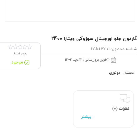
گاردون جلو اورجینال سوزوکی ویتارا 2400
شناسه محصول:
27101-67J01
بدون امتیاز
آخرین بروزرسانی : 12 دی, 1403
موجود
دسته:
موتوری
نظرات (0)