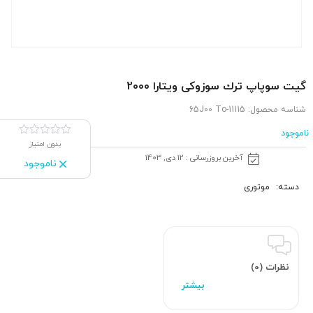
گیت سوپاپ ترك سوزوکی ویتارا 2000
شناسه محصول:
11115-65J00 To
ناموجود
بدون امتیاز
آخرین بروزرسانی : 12 دی, 1403
ناموجود
دسته:
موتوری
نظرات (0)