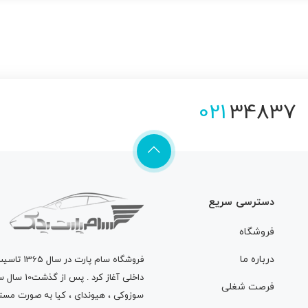
021
34837
دسترسی سریع
فروشگاه
درباره ما
فروشگاه
سام پارت
در سال 
داخلی آغاز
فرصت شغلی
سوزوکی ، هیوندای ، کیا به صورت مستق