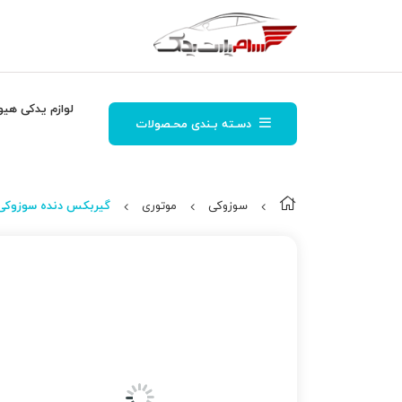
لوازم یدکی هیو
دسـته بـندی محـصولات
سوزوکی
موتوری
گیربكس دنده سوزوکی ویتا