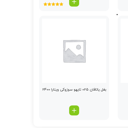
امتیاز
5.00
از
5
بغل یاتاقان 025 تایهو سوزوکی ویتارا 2400