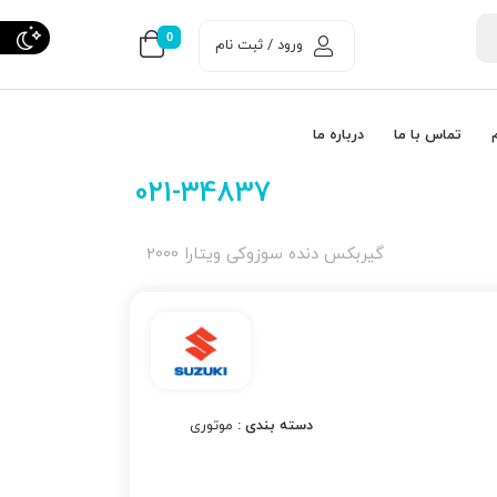
0
ورود / ثبت نام
تماس با ما
درباره ما
021-34837
گیربكس دنده سوزوکی ویتارا 2000
دسته بندی :
موتوری