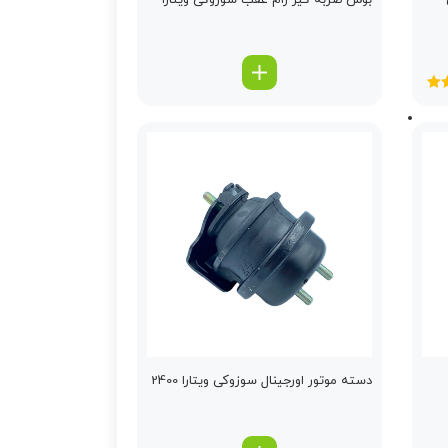
بوش ضربه گیر رام عقب سوزوکی ویتارا
5
از
دسته موتور اورجینال سوزوکی ویتارا 2400