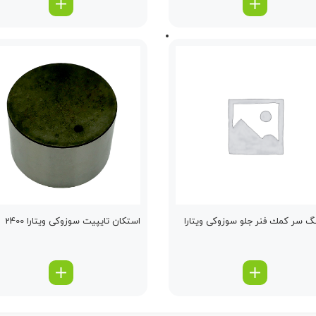
نگ سر كمك فنر جلو سوزوکی ویتارا
استكان تایپیت سوزوکی ویتارا 2400