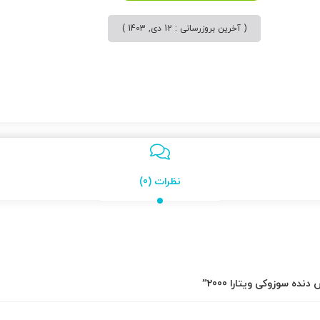
( آخرین بروزرسانی : 12 دی, 1403 )
نظرات (0)
ه سوزوکی ویتارا 2000”