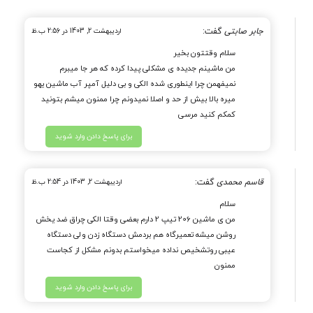
جابر صابتی
گفت:
اردیبهشت 2, 1403 در 2:56 ب.ظ
سلام وقتتون بخیر
من ماشینم جدیده ی مشکلی پیدا کرده که هر جا میبرم
نمیفهمن چرا اینطوری شده الکی و بی دلیل آمپر آب ماشین یهو
میره بالا بیش از حد و اصلا نمیدونم چرا ممنون میشم بتونید
کمکم کنید مرسی
برای پاسخ دادن وارد شوید
قاسم محمدی
گفت:
اردیبهشت 2, 1403 در 2:54 ب.ظ
سلام
من ی ماشین 206 تیپ 2 دارم بعضی وقتا الکی چراق ضد یخش
روشن میشه تعمیرگاه هم بردمش دستگاه زدن ولی دستگاه
عیبی روتشخیص نداده میخواستم بدونم مشکل از کجاست
ممنون
برای پاسخ دادن وارد شوید