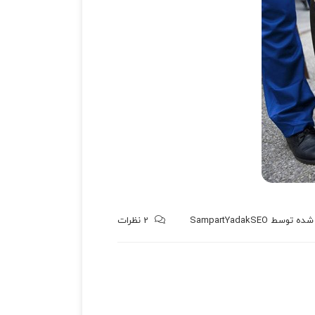
 شده توسط
SampartYadakSEO
2
نظرات