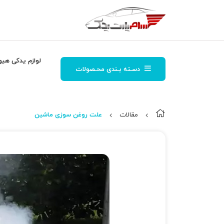
لوازم یدکی هیو
دسـته بـندی محـصولات
مقالات
علت روغن سوزی ماشین