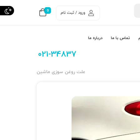
0
ورود / ثبت نام
تماس با ما
درباره ما
021-34837
علت روغن سوزی ماشین