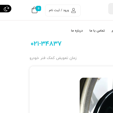
0
ورود / ثبت نام
تماس با ما
درباره ما
021-34837
زمان تعویض کمک فنر خودرو