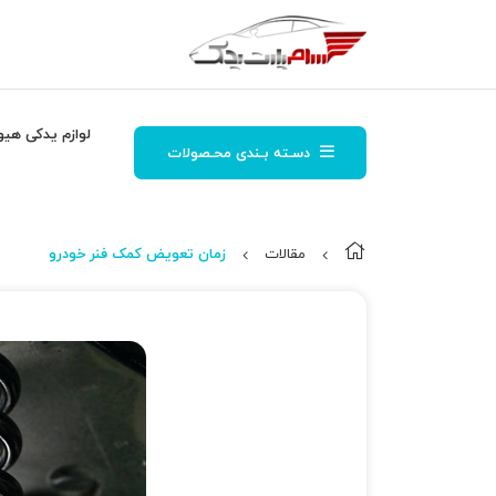
لوازم یدکی هیو
دسـته بـندی محـصولات
مقالات
زمان تعویض کمک فنر خودرو