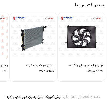
محصولات مرتبط
فن رادياتور هیوندای و کیا –
رادياتور هیوندای و کیا –
253803K170
253103R501
آلفا
خانه
Uncategorized
بوش کوچک طبق پائین هیوندای و کیا – 545523M000