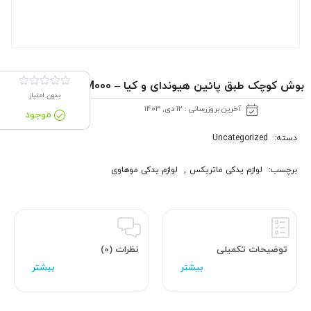
بوش کوچک طبق پائین هیوندای و کیا – 545523M000
بدون امتیاز
آخرین بروزرسانی : 12 دی, 1403
موجود
دسته:
Uncategorized
برچسب:
لوازم یدکی ماتریکس
,
لوازم یدکی موهاوی
توضیحات تکمیلی
نظرات (0)