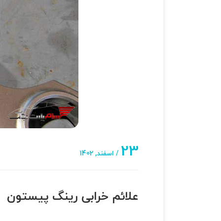
23
/ اسفند, 1402
علائم خرابی رینگ پیستون